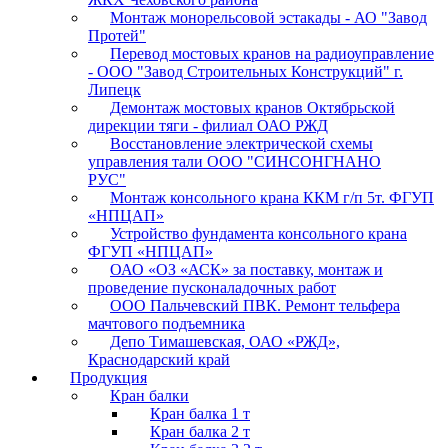
Монтаж монорельсовой эстакады - АО "Завод
Протей"
Перевод мостовых кранов на радиоуправление
- ООО "Завод Строительных Конструкций" г.
Липецк
Демонтаж мостовых кранов Октябрьской
дирекции тяги - филиал ОАО РЖД
Восстановление электрической схемы
управления тали ООО "СИНСОНГНАНО
РУС"
Монтаж консольного крана ККМ г/п 5т. ФГУП
«НПЦАП»
Устройство фундамента консольного крана
ФГУП «НПЦАП»
ОАО «ОЗ «АСК» за поставку, монтаж и
проведение пусконаладочных работ
ООО Пальчевский ПВК. Ремонт тельфера
мачтового подъемника
Депо Тимашевская, ОАО «РЖД»,
Краснодарский край
Продукция
Кран балки
Кран балка 1 т
Кран балка 2 т