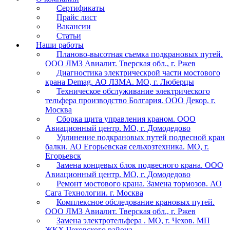
Сертификаты
Прайс лист
Вакансии
Статьи
Наши работы
Планово-высотная съемка подкрановых путей.
ООО ЛМЗ Авиалит. Тверская обл., г. Ржев
Диагностика электрическрой части мостового
крана Demag. АО ЛЗМА. МО, г. Люберцы
Техническое обслуживание электрического
тельфера производство Болгария. ООО Декор. г.
Москва
Сборка щита управления краном. ООО
Авиационный центр. МО, г. Домодедово
Удлинение подкрановых путей подвесной кран
балки. АО Егорьевская сельхозтехника. МО, г.
Егорьевск
Замена концевых блок подвесного крана. ООО
Авиационный центр. МО, г. Домодедово
Ремонт мостового крана. Замена тормозов. АО
Сага Технологии. г. Москва
Комплексное обследование крановых путей.
ООО ЛМЗ Авиалит. Тверская обл., г. Ржев
Замена электротельфера . МО, г. Чехов. МП
ЖКХ Чеховского района