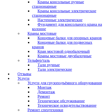
Краны консольные ручные
стационарные
Краны консольные электрические
стационарные
Настенные электрические
Фундамент для консольного крана на
колонне
Краны мостовые
Концевые балки для опорных кранов
Концевые балки для подвесных
кранов
Кран мостовой однобалочный
Краны мостовые двухбалочные
Тельфер/таль
Тали ручные
Тали электрические
Отзывы
Услуги
Услуги для грузоподъёмного оборудования
Монтаж
Демонтаж
Ремонт
Техническое обслуживание
Техническое освидетельствование
Ремонт спецтехники