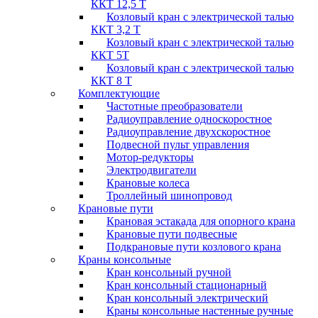
ККТ 12,5 Т
Козловый кран с электрической талью
ККТ 3,2 Т
Козловый кран с электрической талью
ККТ 5Т
Козловый кран с электрической талью
ККТ 8 Т
Комплектующие
Частотные преобразователи
Радиоуправление односкоростное
Радиоуправление двухскоростное
Подвесной пульт управления
Мотор-редукторы
Электродвигатели
Крановые колеса
Троллейный шинопровод
Крановые пути
Крановая эстакада для опорного крана
Крановые пути подвесные
Подкрановые пути козлового крана
Краны консольные
Кран консольный ручной
Кран консольный стационарный
Кран консольный электрический
Краны консольные настенные ручные