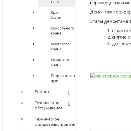
тали
перемещения и мон
Демонтаж тельфер
Кран-
балки
Этапы демонтажа т
Консольного
отключен
крана
снятие о
для пер
Мостового
крана
Козлового
крана
Подкранового
пути
Ремонт
Техническое
обслуживание
Техническое
освидетельствование