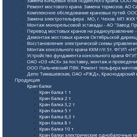
Замена концевых блок подвесного крана. ООО А
Ремонт мостового крана. Замена тормозов. АО Са
Комплексное обследование крановых путей. ООО 
Замена электротельфера . МО, г. Чехов. МП ЖКХ
Монтаж монорельсовой эстакады - АО "Завод П
Перевод мостовых кранов на радиоуправление -
Демонтаж мостовых кранов Октябрьской дирекц
Восстановление электрической схемы управле
Монтаж консольного крана ККМ г/п 5т. ФГУП «
Устройство фундамента консольного крана ФГ
ОАО «ОЗ «АСК» за поставку, монтаж и проведен
ООО Пальчевский ПВК. Ремонт тельфера мачто
Депо Тимашевская, ОАО «РЖД», Краснодарский 
Продукция
Кран балки
Кран балка 1 т
Кран балка 2 т
Кран балка 3,2 т
Кран балка 5 т
Кран балка 6,3 т
Кран балка 8 т
Кран балка 10 т
Кран балки электрические однобалочные 