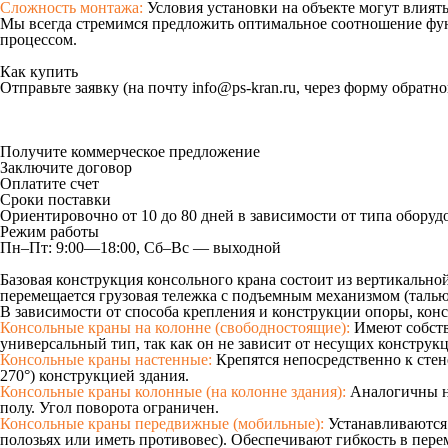
Сложность монтажа:
Условия установки на объекте могут влиять
Мы всегда стремимся предложить оптимальное соотношение функ
процессом.
Как купить
Отправьте заявку (на почту info@ps-kran.ru, через форму обратн
Получите коммерческое предложение
Заключите договор
Оплатите счет
Сроки поставки
Ориентировочно от 10 до 80 дней в зависимости от типа оборуд
Режим работы
Пн–Пт: 9:00—18:00, Сб–Вс — выходной
Базовая конструкция консольного крана состоит из вертикально
перемещается грузовая тележка с подъемным механизмом (талью 
В зависимости от способа крепления и конструкции опоры, конс
Консольные краны на колонне (свободностоящие):
Имеют собств
универсальный тип, так как он не зависит от несущих конструкц
Консольные краны настенные:
Крепятся непосредственно к стен
270°) конструкцией здания.
Консольные краны колонные (на колонне здания):
Аналогичны н
полу. Угол поворота ограничен.
Консольные краны передвижные (мобильные):
Устанавливаются 
полозьях или иметь противовес). Обеспечивают гибкость в пер