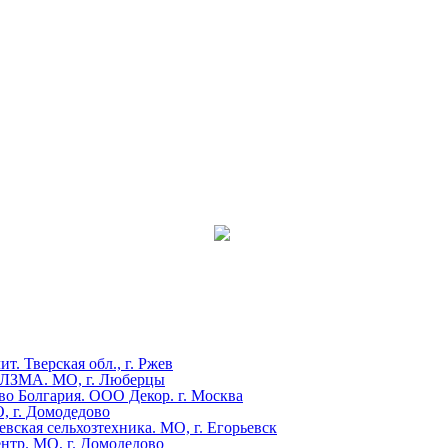
 Тверская обл., г. Ржев
О ЛЗМА. МО, г. Люберцы
во Болгария. ООО Декор. г. Москва
 г. Домодедово
вская сельхозтехника. МО, г. Егорьевск
нтр. МО, г. Домодедово