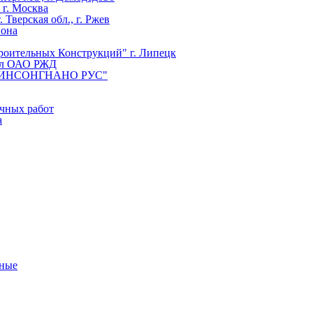
 г. Москва
верская обл., г. Ржев
йона
роительных Конструкций" г. Липецк
иал ОАО РЖД
О "СИНСОНГНАНО РУС"
чных работ
а
тные