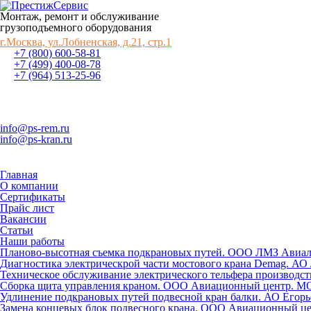
Монтаж, ремонт и обслуживание
грузоподъемного оборудования
г.Москва, ул.Лобненская, д.21, стр.1
+7 (800) 600-58-81
+7 (499) 400-08-78
+7 (964) 513-25-96
info@ps-rem.ru
info@ps-kran.ru
Главная
О компании
Сертификаты
Прайс лист
Вакансии
Статьи
Наши работы
Планово-высотная съемка подкрановых путей. ООО ЛМЗ Авиалит.
Диагностика электрическрой части мостового крана Demag. А
Техническое обслуживание электрического тельфера производст
Сборка щита управления краном. ООО Авиационный центр. МО,
Удлинение подкрановых путей подвесной кран балки. АО Егорье
Замена концевых блок подвесного крана. ООО Авиационный це