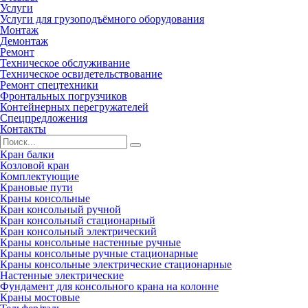
Услуги
Услуги для грузоподъёмного оборудования
Монтаж
Демонтаж
Ремонт
Техническое обслуживание
Техническое освидетельствование
Ремонт спецтехники
Фронтальных погрузчиков
Контейнерных перегружателей
Cпецпредложения
Контакты
Кран балки
Козловой кран
Комплектующие
Крановые пути
Краны консольные
Кран консольный ручной
Кран консольный стационарный
Кран консольный электрический
Краны консольные настенные ручные
Краны консольные ручные стационарные
Краны консольные электрические стационарные
Настенные электрические
Фундамент для консольного крана на колонне
Краны мостовые