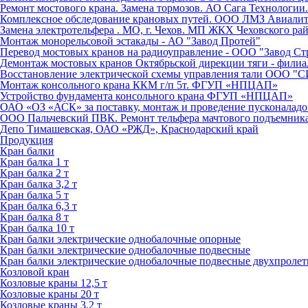
Ремонт мостового крана. Замена тормозов. АО Сага Технологии.
Комплексное обследование крановых путей. ООО ЛМЗ Авиалит. Т
Замена электротельфера . МО, г. Чехов. МП ЖКХ Чеховского ра
Монтаж монорельсовой эстакады - АО "Завод Протей"
Перевод мостовых кранов на радиоуправление - ООО "Завод Ст
Демонтаж мостовых кранов Октябрьской дирекции тяги - фил
Восстановление электрической схемы управления тали ОО
Монтаж консольного крана ККМ г/п 5т. ФГУП «НПЦАП»
Устройство фундамента консольного крана ФГУП «НПЦАП»
ОАО «ОЗ «АСК» за поставку, монтаж и проведение пусконаладо
ООО Пальчевский ПВК. Ремонт тельфера мачтового подъемник
Депо Тимашевская, ОАО «РЖД», Краснодарский край
Продукция
Кран балки
Кран балка 1 т
Кран балка 2 т
Кран балка 3,2 т
Кран балка 5 т
Кран балка 6,3 т
Кран балка 8 т
Кран балка 10 т
Кран балки электрические однобалочные опорные
Кран балки электрические однобалочные подвесные
Кран балки электрические однобалочные подвесные двухпроле
Козловой кран
Козловые краны 12,5 т
Козловые краны 20 т
Козловые краны 3,2 т