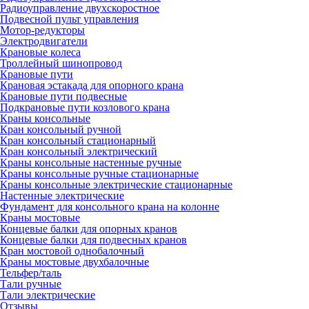
Радиоуправление двухскоростное
Подвесной пульт управления
Мотор-редукторы
Электродвигатели
Крановые колеса
Троллейный шинопровод
Крановые пути
Крановая эстакада для опорного крана
Крановые пути подвесные
Подкрановые пути козлового крана
Краны консольные
Кран консольный ручной
Кран консольный стационарный
Кран консольный электрический
Краны консольные настенные ручные
Краны консольные ручные стационарные
Краны консольные электрические стационарные
Настенные электрические
Фундамент для консольного крана на колонне
Краны мостовые
Концевые балки для опорных кранов
Концевые балки для подвесных кранов
Кран мостовой однобалочный
Краны мостовые двухбалочные
Тельфер/таль
Тали ручные
Тали электрические
Отзывы