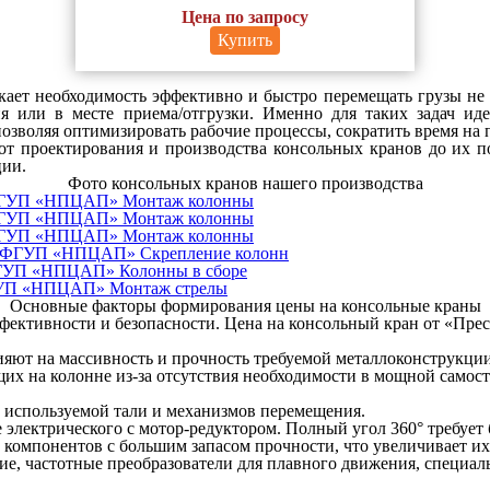
Цена по запросу
Купить
кает необходимость эффективно и быстро перемещать грузы не 
ия или в месте приема/отгрузки. Именно для таких задач ид
озволяя оптимизировать рабочие процессы, сократить время на 
т проектирования и производства консольных кранов до их п
ции.
Фото консольных кранов нашего производства
Монтаж колонны
Монтаж колонны
Монтаж колонны
Скрепление колонн
Колонны в сборе
Монтаж стрелы
Основные факторы формирования цены на консольные краны
фективности и безопасности. Цена на консольный кран от «Пре
яют на массивность и прочность требуемой металлоконструкции
щих на колонне из-за отсутствия необходимости в мощной самос
используемой тали и механизмов перемещения.
электрического с мотор-редуктором. Полный угол 360° требует 
компонентов с большим запасом прочности, что увеличивает их
е, частотные преобразователи для плавного движения, специал